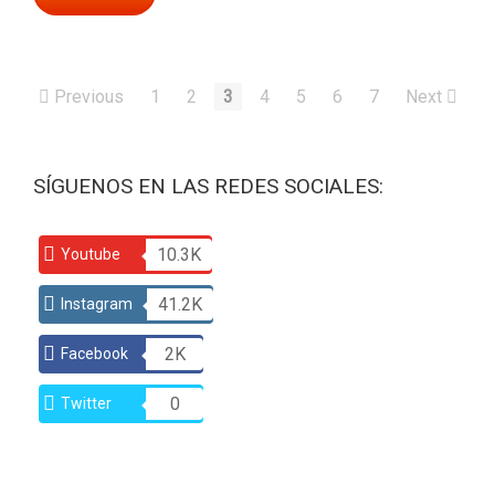
Previous
1
2
3
4
5
6
7
Next
SÍGUENOS EN LAS REDES SOCIALES:
10.3K
Youtube
41.2K
Instagram
2K
Facebook
0
Twitter