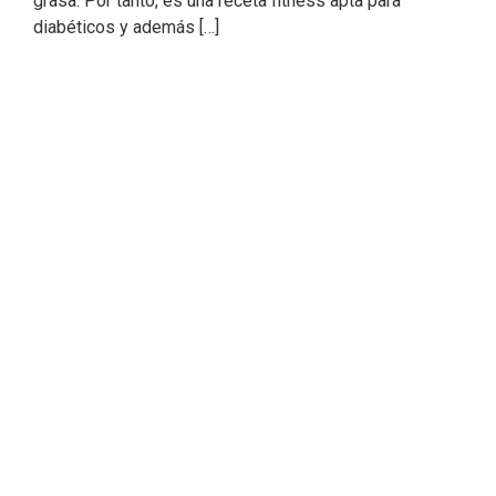
grasa. Por tanto, es una receta fitness apta para
diabéticos y además […]