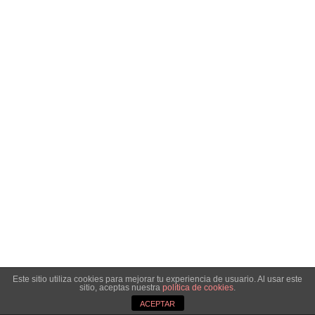
Este sitio utiliza cookies para mejorar tu experiencia de usuario. Al usar este
sitio, aceptas nuestra
política de cookies
.
ACEPTAR