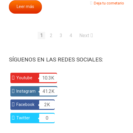
Deja tu cometario
Leer más
1
2
3
4
Next
SÍGUENOS EN LAS REDES SOCIALES:
10.3K
Youtube
41.2K
Instagram
2K
Facebook
0
Twitter