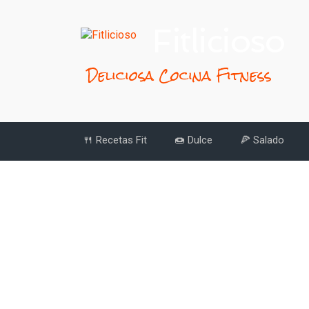
Fitlicioso
Deliciosa Cocina Fitness
🍴 Recetas Fit
🍩 Dulce
🍕 Salado