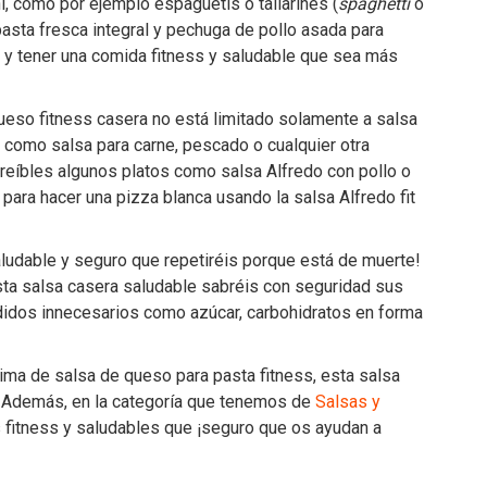
ni, como por ejemplo espaguetis o tallarines (
spaghetti
o
asta fresca integral y pechuga de pollo asada para
a y tener una comida fitness y saludable que sea más
ueso fitness casera no está limitado solamente a salsa
 como salsa para carne, pescado o cualquier otra
creíbles algunos platos como salsa Alfredo con pollo o
para hacer una pizza blanca usando la salsa Alfredo fit
aludable y seguro que repetiréis porque está de muerte!
 esta salsa casera saludable sabréis con seguridad sus
adidos innecesarios como azúcar, carbohidratos en forma
sima de salsa de queso para pasta fitness, esta salsa
r. Además, en la categoría que tenemos de
Salsas y
 fitness y saludables que ¡seguro que os ayudan a