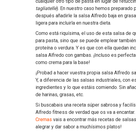
cualquier otro tipo de pasta en lugar de fetucci
tagliatelle
). En nuestro caso hemos preparado p
después añadirle la salsa Alfredo baja en gras
ligera para incluirla en nuestra dieta.
Como está riquísima, el uso de esta salsa de q
para pasta, sino que se puede emplear también
proteína o verdura. Y es que con ella quedan in
salsa Alfredo con gambas. ¡Incluso es perfecta 
como crema para la base!
¡Probad a hacer vuestra propia salsa Alfredo s
Y, a diferencia de las salsas industriales, con
ingredientes y lo que estáis comiendo. Sin añ
de harinas, grasas, etc.
Si buscabais una receta súper sabrosa y facilí
Alfredo fitness de verdad que os va a encanta
Cremas
vais a encontrar más recetas de salsas
alegrar y dar sabor a muchísimos platos!