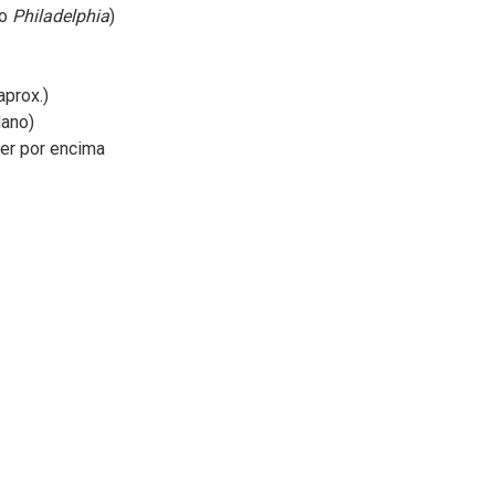
po
Philadelphia
)
aprox.)
dano)
ner por encima