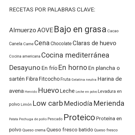
RECETAS POR PALABRAS CLAVE:
Bajo en grasa
Almuerzo
AOVE
Cacao
Cena
Claras de huevo
Chocolate
Canela
Carne
Cocina mediterránea
Cocina americana
Desayuno
En horno
En frío
En plancha o
Harina de
sartén
Fibra
Fitcocho
Fruta
Gelatina neutra
Huevo
avena
Leche
Levadura en
Hervido
Leche en polvo
Low carb
Merienda
Mediodía
polvo
Limón
Proteico
Proteína en
Pechuga de pollo
Pescado
Patata
polvo
Queso fresco batido
Queso crema
Queso fresco