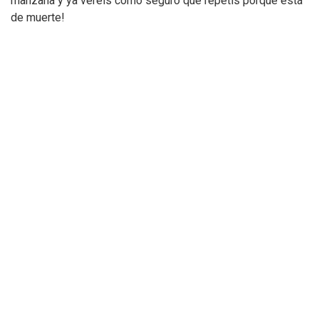
manzana y ya veréis cómo seguro que repetís porque está
de muerte!