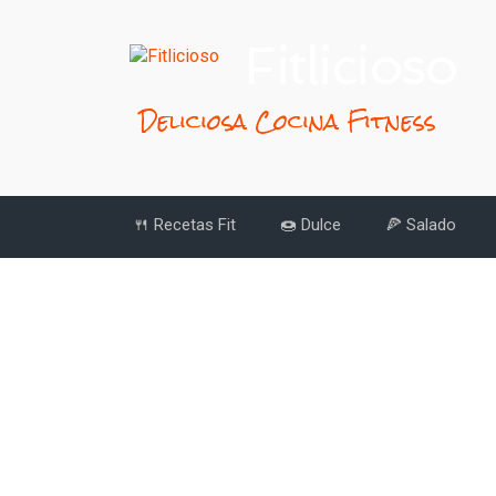
Fitlicioso
Deliciosa Cocina Fitness
🍴 Recetas Fit
🍩 Dulce
🍕 Salado