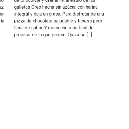
no
de Chocolate y Crema Fit al estilo de las
uz
galletas Oreo hecha sin azúcar, con harina
 en
integral y baja en grasa. Para disfrutar de una
ía
pizza de chocolate saludable y fitness pero
llena de sabor. Y es mucho más fácil de
preparar de lo que parece. Quizá se […]