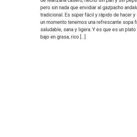
de Manzana casero, hecho sin pan y sin pepi
pero sin nada que envidiar al gazpacho andal
tradicional. Es súper fácil y rápido de hacer y
un momento tenemos una refrescante sopa fr
saludable, sana y ligera. Y es que es un plato
bajo en grasa, rico […]