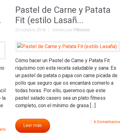
Pastel de Carne y Patata
.
Fit (estilo Lasañ...
23 octubre, 2018
Escrito por
Fitlicioso
Cómo hacer un Pastel de Carne y Patata Fit
mo
riquísimo con esta receta saludable y sana. Es
un pastel de patata o papa con carne picada de
pollo que seguro que os encantará comerlo a
cil
todas horas. Por ello, queremos que este
 la
pastel salado casero sea un plato fitness
de
completo, con el mínimo de grasa […]
6 Comentarios
Leer más
ario