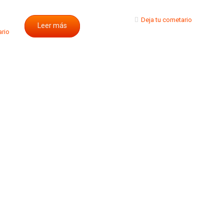
Deja tu cometario
Leer más
ario