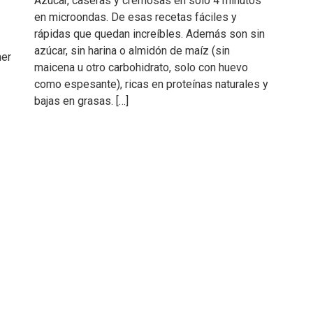
Azúcar, caseras y cremosas en solo 4 minutos
en microondas. De esas recetas fáciles y
rápidas que quedan increíbles. Además son sin
azúcar, sin harina o almidón de maíz (sin
mer
maicena u otro carbohidrato, solo con huevo
como espesante), ricas en proteínas naturales y
bajas en grasas. […]