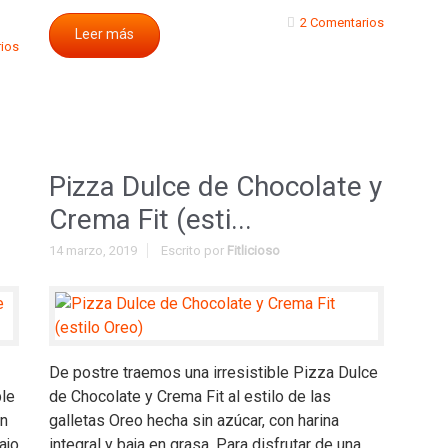
2 Comentarios
Leer más
ios
Pizza Dulce de Chocolate y
Crema Fit (esti...
14 marzo, 2019
Escrito por
Fitlicioso
De postre traemos una irresistible Pizza Dulce
ble
de Chocolate y Crema Fit al estilo de las
on
galletas Oreo hecha sin azúcar, con harina
ajo
integral y baja en grasa. Para disfrutar de una