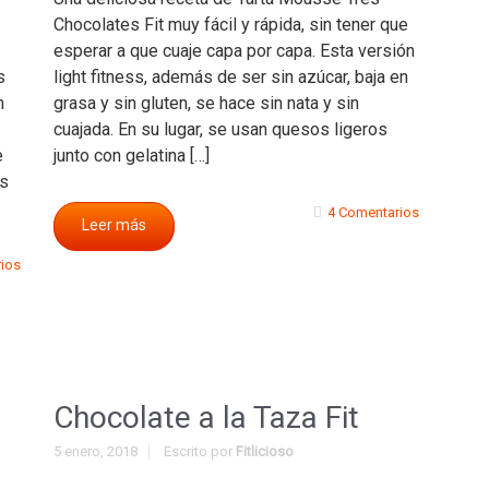
Chocolates Fit muy fácil y rápida, sin tener que
esperar a que cuaje capa por capa. Esta versión
s
light fitness, además de ser sin azúcar, baja en
n
grasa y sin gluten, se hace sin nata y sin
cuajada. En su lugar, se usan quesos ligeros
e
junto con gelatina […]
ás
4 Comentarios
Leer más
ios
Chocolate a la Taza Fit
5 enero, 2018
Escrito por
Fitlicioso