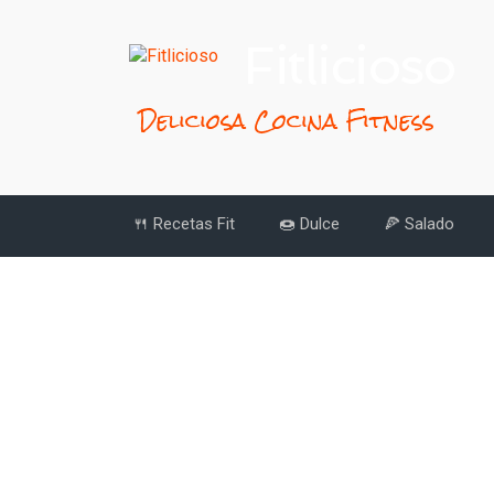
Fitlicioso
Deliciosa Cocina Fitness
🍴 Recetas Fit
🍩 Dulce
🍕 Salado