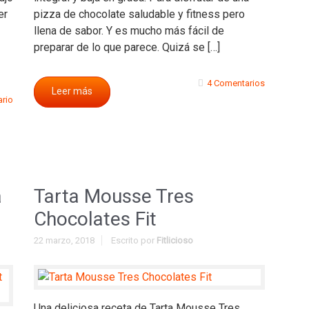
er
pizza de chocolate saludable y fitness pero
llena de sabor. Y es mucho más fácil de
preparar de lo que parece. Quizá se […]
4 Comentarios
Leer más
ario
a
Tarta Mousse Tres
Chocolates Fit
22 marzo, 2018
Escrito por
Fitlicioso
Una deliciosa receta de Tarta Mousse Tres