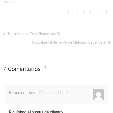
Verdura
Tarta Mousse Tres Chocolates Fit
Cupcakes Fit de Té Verde Matcha y Cacahuete
4 Comentarios
Brisia mendoza
27 junio, 2018
Riquísimo el humus de cilantro