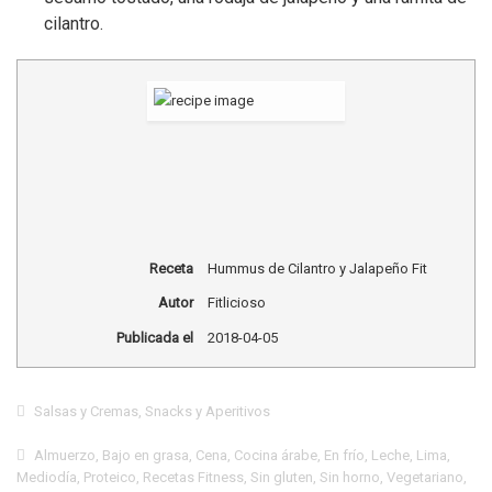
cilantro.
Receta
Hummus de Cilantro y Jalapeño Fit
Autor
Fitlicioso
Publicada el
2018-04-05
Salsas y Cremas
,
Snacks y Aperitivos
Almuerzo
,
Bajo en grasa
,
Cena
,
Cocina árabe
,
En frío
,
Leche
,
Lima
,
Mediodía
,
Proteico
,
Recetas Fitness
,
Sin gluten
,
Sin horno
,
Vegetariano
,