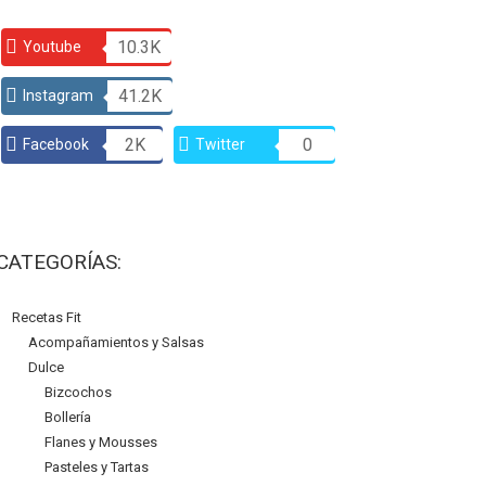
10.3K
Youtube
41.2K
Instagram
2K
0
Facebook
Twitter
CATEGORÍAS:
Recetas Fit
Acompañamientos y Salsas
Dulce
Bizcochos
Bollería
Flanes y Mousses
Pasteles y Tartas