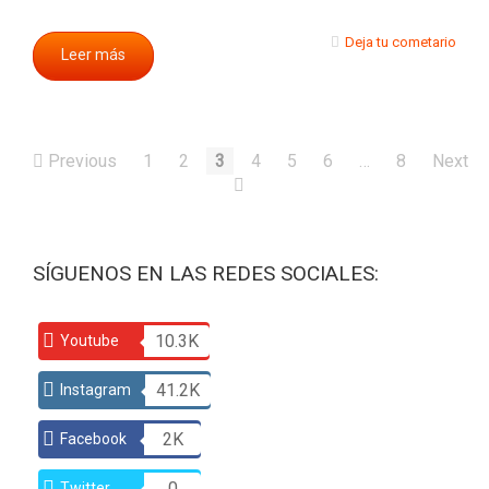
Deja tu cometario
Leer más
Previous
1
2
3
4
5
6
…
8
Next
SÍGUENOS EN LAS REDES SOCIALES:
10.3K
Youtube
41.2K
Instagram
2K
Facebook
0
Twitter