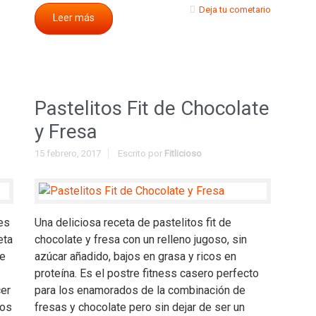
Deja tu cometario
Leer más
Pastelitos Fit de Chocolate
y Fresa
15 febrero, 2017
Escrito por
Fitlicioso
les
Una deliciosa receta de pastelitos fit de
eta
chocolate y fresa con un relleno jugoso, sin
ue
azúcar añadido, bajos en grasa y ricos en
proteína. Es el postre fitness casero perfecto
cer
para los enamorados de la combinación de
mos
fresas y chocolate pero sin dejar de ser un