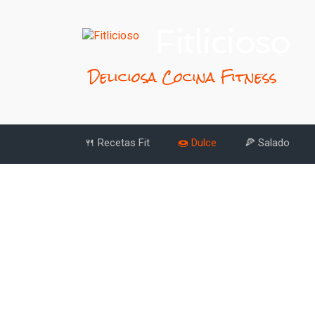
Fitlicioso
Deliciosa Cocina Fitness
🍴 Recetas Fit
🍩 Dulce
🍕 Salado