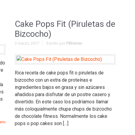
Cake Pops Fit (Piruletas de
Bizcocho)
2 marzo, 2017
Escrito por
Fitlicioso
ido
re
Rica receta de cake pops fit o piruletas de
bizcocho con un extra de proteínas e
da
ingredientes bajos en grasa y sin azúcares
es
añadidos para disfrutar de un postre casero y
ss
divertido. En este caso los podríamos llamar
más coloquialmente chupa chups de bizcocho
de chocolate fitness. Normalmente los cake
ario
pops o pop cakes son […]