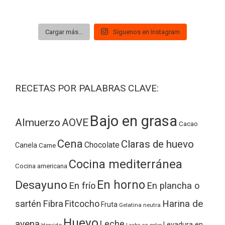
Cargar más...
Síguenos en Instagram
RECETAS POR PALABRAS CLAVE:
Bajo en grasa
Almuerzo
AOVE
Cacao
Cena
Claras de huevo
Chocolate
Canela
Carne
Cocina mediterránea
Cocina americana
Desayuno
En horno
En frío
En plancha o
Harina de
sartén
Fibra
Fitcocho
Fruta
Gelatina neutra
Huevo
avena
Leche
Levadura en
Hervido