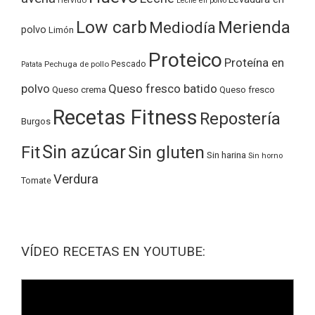
Leche en polvo
Low carb
Merienda
Mediodía
polvo
Limón
Proteico
Proteína en
Pechuga de pollo
Pescado
Patata
polvo
Queso fresco batido
Queso crema
Queso fresco
Recetas Fitness
Repostería
Burgos
Sin azúcar
Sin gluten
Fit
Sin harina
Sin horno
Verdura
Tomate
VÍDEO RECETAS EN YOUTUBE: