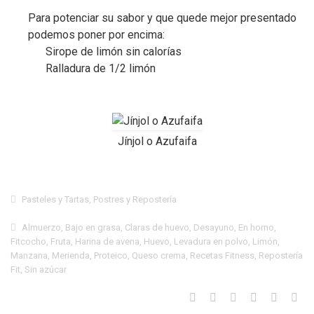
Para potenciar su sabor y que quede mejor presentado
podemos poner por encima:
Sirope de limón sin calorías
Ralladura de 1/2 limón
Jínjol o Azufaifa
Pasteles y Tartas
,
Postres y Repostería
Almuerzo
,
Bajo en grasa
,
Claras de huevo
,
Desayuno
,
En horno
,
Fitcocho
,
Fruta
,
Harina de avena
,
Huevo
,
Levadura en polvo
,
Limón
,
Manzana
,
Merienda
,
Proteico
,
Queso crema
,
Recetas Fitness
,
Repostería
Fit
,
Sin azúcar