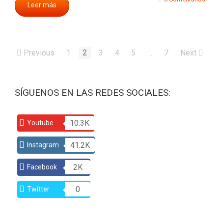
Leer más
Previous
1
2
3
4
5
…
7
Next
SÍGUENOS EN LAS REDES SOCIALES:
10.3K
Youtube
41.2K
Instagram
2K
Facebook
0
Twitter