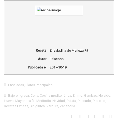
Receta
Ensaladilla de Merluza Fit
Autor
Fitlicioso
Publicada el
2017-10-19
Ensaladas
,
Platos Principales
Bajo en grasa
,
Cena
,
Cocina mediterránea
,
En frío
,
Gambas
,
Hervido
,
Huevo
,
Mayonesa fit
,
Mediodía
,
Navidad
,
Patata
,
Pescado
,
Proteico
,
Recetas Fitness
,
Sin gluten
,
Verdura
,
Zanahoria