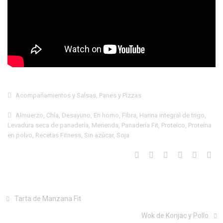
Acompañamientos y Salsas
,
Panes y Pizzas
Almuerzo
,
Chía
,
Desayuno
,
En horno
,
Fibra
,
Harina integral de trigo
,
Levadura seca de panadería
,
Merienda
,
Panadería Fit
,
Proteico
,
Proteína
en polvo
,
Recetas Fitness
,
Sin azúcar
,
Soja
Tarta de Manzana Fit
Wok de Konjac y Pollo