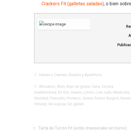
Crackers Fit (galletas saladas)
, o bien sobr
Re
A
Publicad
Salsas y Cremas
,
Snacks y Aperitivos
Almuerzo
,
Atún
,
Bajo en grasa
,
Cena
,
Cocina
mediterránea
,
En frío
,
Huevo
,
Limón
,
Low carb
,
Mediodía
,
Navidad
,
Pescado
,
Proteico
,
Queso fresco Burgos
,
Recet
Fitness
,
Sin azúcar
,
Sin gluten
Tarta de Turrón Fit (estilo cheesecake sin horno)