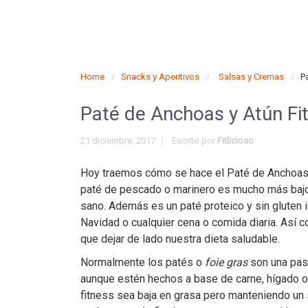
Home
Snacks y Aperitivos
Salsas y Cremas
P
Paté de Anchoas y Atún Fi
21 diciembre, 2017
Escrito por
Fitlicioso
Hoy traemos cómo se hace el Paté de Anchoas y 
paté de pescado o marinero es mucho más bajo e
sano. Además es un paté proteico y sin gluten i
Navidad o cualquier cena o comida diaria. Así 
que dejar de lado nuestra dieta saludable.
Normalmente los patés o
foie gras
son una pas
aunque estén hechos a base de carne, hígado 
fitness sea baja en grasa pero manteniendo un