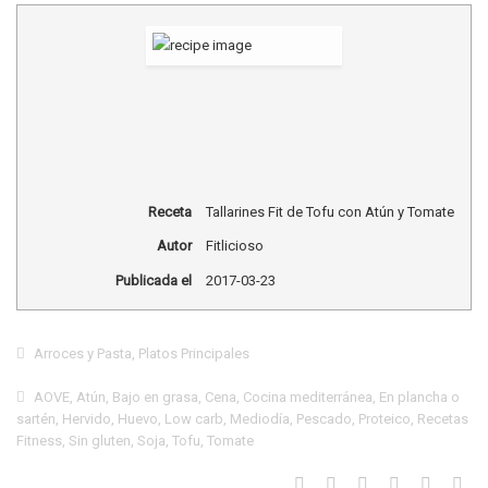
Receta
Tallarines Fit de Tofu con Atún y Tomate
Autor
Fitlicioso
Publicada el
2017-03-23
Arroces y Pasta
,
Platos Principales
AOVE
,
Atún
,
Bajo en grasa
,
Cena
,
Cocina mediterránea
,
En plancha o
sartén
,
Hervido
,
Huevo
,
Low carb
,
Mediodía
,
Pescado
,
Proteico
,
Recetas
Fitness
,
Sin gluten
,
Soja
,
Tofu
,
Tomate