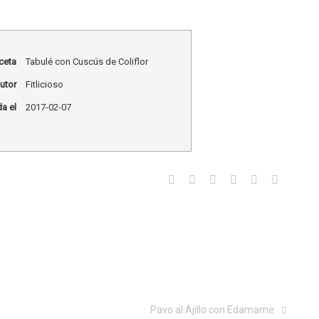
ceta
Tabulé con Cuscús de Coliflor
utor
Fitlicioso
a el
2017-02-07
w
Pavo al Ajillo con Edamame