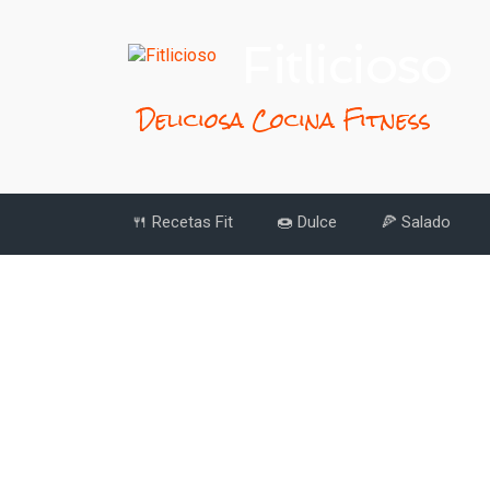
Fitlicioso
Deliciosa Cocina Fitness
🍴 Recetas Fit
🍩 Dulce
🍕 Salado