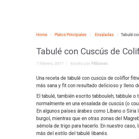
Home
Platos Principales
Ensaladas
Tabulé co
Tabulé con Cuscús de Colif
7 febrero, 2017
Escrito por
Fitlicioso
Una receta de tabulé con cuscús de coliflor fit
más sana y fit con resultado delicioso y lleno d
El tabulé, también escrito tabbouleh, tabbule o 
normalmente en una ensalada de cuscús (o cous 
En algunos países árabes como Líbano o Siria la
burgol, mientras que en otras zonas del Magre
sémola de trigo para hacerlo. En nuestro caso,
más del estilo del tabulé libanés.