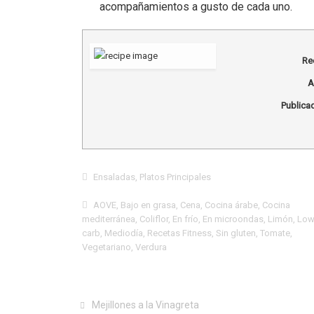
acompañamientos a gusto de cada uno.
Re
A
Publicad
Ensaladas
,
Platos Principales
AOVE
,
Bajo en grasa
,
Cena
,
Cocina árabe
,
Cocina
mediterránea
,
Coliflor
,
En frío
,
En microondas
,
Limón
,
Lo
carb
,
Mediodía
,
Recetas Fitness
,
Sin gluten
,
Tomate
,
Vegetariano
,
Verdura
Mejillones a la Vinagreta