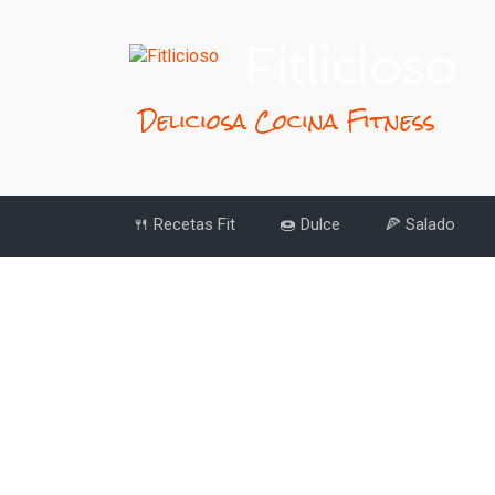
Fitlicioso
Deliciosa Cocina Fitness
🍴 Recetas Fit
🍩 Dulce
🍕 Salado