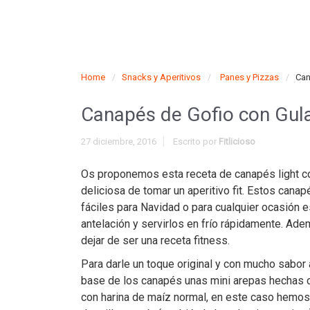
Home
Snacks y Aperitivos
Panes y Pizzas
Can
Canapés de Gofio con Gulas 
27 diciembre, 2016
Escrito por
Fitlicioso
Os proponemos esta receta de canapés light con
deliciosa de tomar un aperitivo fit. Estos cana
fáciles para Navidad o para cualquier ocasión e
antelación y servirlos en frío rápidamente. Ad
dejar de ser una receta fitness.
Para darle un toque original y con mucho sabor
base de los canapés unas mini arepas hechas 
con harina de maíz normal, en este caso hemos 