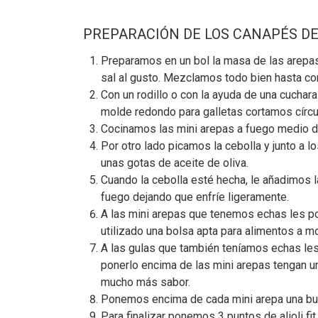
PREPARACIÓN DE LOS CANAPÉS DE G
Preparamos en un bol la masa de las arepas
sal al gusto. Mezclamos todo bien hasta co
Con un rodillo o con la ayuda de una cuchar
molde redondo para galletas cortamos círcu
Cocinamos las mini arepas a fuego medio du
Por otro lado picamos la cebolla y junto a l
unas gotas de aceite de oliva.
Cuando la cebolla esté hecha, le añadimos 
fuego dejando que enfríe ligeramente.
A las mini arepas que tenemos echas les pon
utilizado una bolsa apta para alimentos a 
A las gulas que también teníamos echas les 
ponerlo encima de las mini arepas tengan u
mucho más sabor.
Ponemos encima de cada mini arepa una bue
Para finalizar ponemos 3 puntos de alioli f