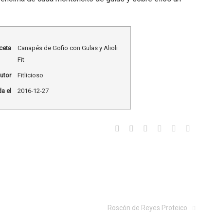
ceta
Canapés de Gofio con Gulas y Alioli
Fit
utor
Fitlicioso
a el
2016-12-27
Roscón de Reyes Proteico