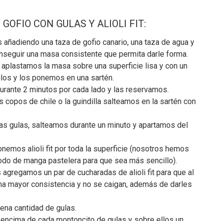
OFIO CON GULAS Y ALIOLI FIT:
 añadiendo una taza de gofio canario, una taza de agua y
nseguir una masa consistente que permita darle forma.
a aplastamos la masa sobre una superficie lisa y con un
los y los ponemos en una sartén.
rante 2 minutos por cada lado y las reservamos.
os copos de chile o la guindilla salteamos en la sartén con
las gulas, salteamos durante un minuto y apartamos del
emos alioli fit por toda la superficie (nosotros hemos
modo de manga pastelera para que sea más sencillo).
agregamos un par de cucharadas de alioli fit para que al
na mayor consistencia y no se caigan, además de darles
na cantidad de gulas.
it encima de cada montoncito de gulas y sobre ellos un