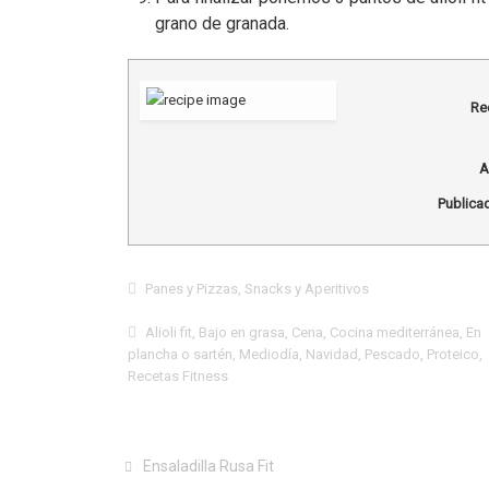
grano de granada.
Re
A
Publicad
Panes y Pizzas
,
Snacks y Aperitivos
Alioli fit
,
Bajo en grasa
,
Cena
,
Cocina mediterránea
,
En
plancha o sartén
,
Mediodía
,
Navidad
,
Pescado
,
Proteico
,
Recetas Fitness
Ensaladilla Rusa Fit