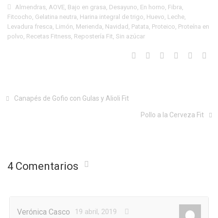
Almendras
,
AOVE
,
Bajo en grasa
,
Desayuno
,
En horno
,
Fibra
,
Fitcocho
,
Gelatina neutra
,
Harina integral de trigo
,
Huevo
,
Leche
,
Levadura fresca
,
Limón
,
Merienda
,
Navidad
,
Patata
,
Proteico
,
Proteína en
polvo
,
Recetas Fitness
,
Repostería Fit
,
Sin azúcar
Canapés de Gofio con Gulas y Alioli Fit
Pollo a la Cerveza Fit
4 Comentarios
Verónica Casco
19 abril, 2019