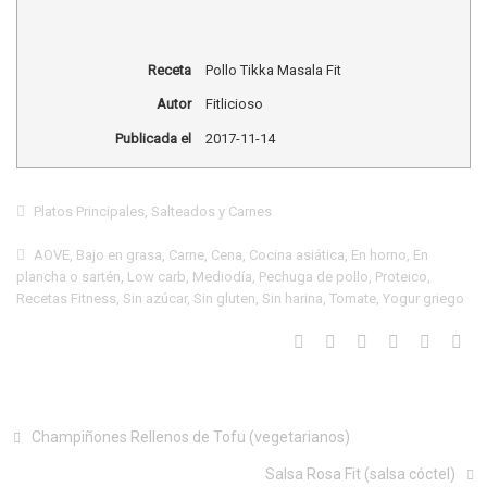
Receta
Pollo Tikka Masala Fit
Autor
Fitlicioso
Publicada el
2017-11-14
Platos Principales
,
Salteados y Carnes
AOVE
,
Bajo en grasa
,
Carne
,
Cena
,
Cocina asiática
,
En horno
,
En
plancha o sartén
,
Low carb
,
Mediodía
,
Pechuga de pollo
,
Proteico
,
Recetas Fitness
,
Sin azúcar
,
Sin gluten
,
Sin harina
,
Tomate
,
Yogur griego
Champiñones Rellenos de Tofu (vegetarianos)
Salsa Rosa Fit (salsa cóctel)