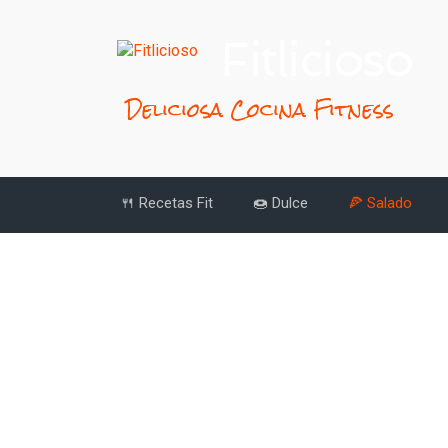
Fitlicioso
Deliciosa Cocina Fitness
🍴 Recetas Fit
🍩 Dulce
🍕 Salado