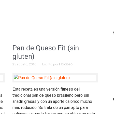
Pan de Queso Fit (sin
gluten)
25 agosto, 2016
Escrito por
Fitlicioso
Esta receta es una versión fitness del
ás
tradicional pan de queso brasileño pero sin
ue
añadir grasas y con un aporte calórico mucho
es
más reducido. Se trata de un pan apto para
 el
celiacos ya que la harina que se utiliza en esta