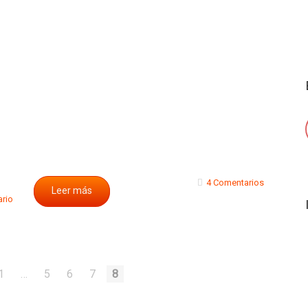
4 Comentarios
Leer más
ario
1
…
5
6
7
8