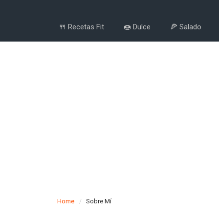
🍴 Recetas Fit
🍩 Dulce
🍕 Salado
Home
Sobre Mí